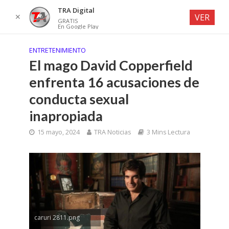
TRA Digital
✕
VER
GRATIS
En Google Play
ENTRETENIMIENTO
El mago David Copperfield
enfrenta 16 acusaciones de
conducta sexual
inapropiada
15 mayo, 2024
TRA Noticias
3 Mins Lectura
caruri 2811.png