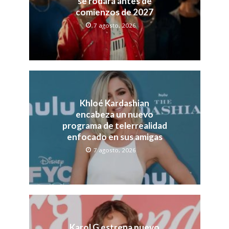
se rodará antes de
comienzos de 2027
7 agosto, 2026
Khloé Kardashian
encabeza un nuevo
programa de telerrealidad
enfocado en sus amigas
7 agosto, 2026
Karol G estrena nuevo