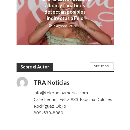
álbum y fanáticos
detectan posibles
indirectas a Feid
7 agosto, 2026
VER TODO
Sobre el Autor
TRA Noticias
info@teleradioamerica.com
Calle Leonor Feltz #33 Esquina Dolores
Rodríguez Objio
809-539-8080