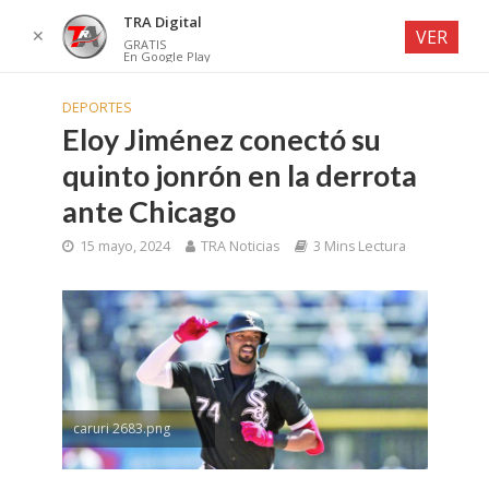
TRA Digital
✕
VER
GRATIS
En Google Play
DEPORTES
Eloy Jiménez conectó su
quinto jonrón en la derrota
ante Chicago
15 mayo, 2024
TRA Noticias
3 Mins Lectura
caruri 2683.png