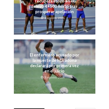
recupera el oro en el
relevo 4×100 mixto tras
prosperar apelación
6 agosto, 2026
El enfermero acusado por
la muerte de Maradona
declarará por primera vez
en el juicio
5 agosto, 2026