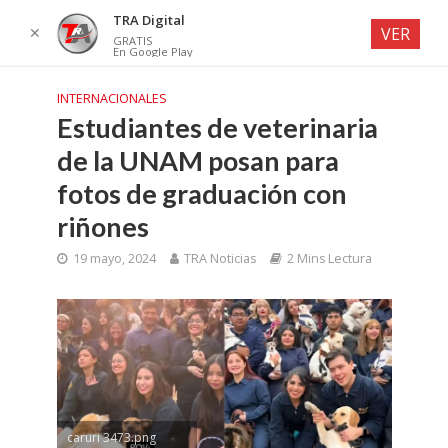
TRA Digital
✕
VER
GRATIS
En Google Play
INTERNACIONALES
Estudiantes de veterinaria
de la UNAM posan para
fotos de graduación con
riñones
19 mayo, 2024
TRA Noticias
2 Mins Lectura
caruri 3473.png