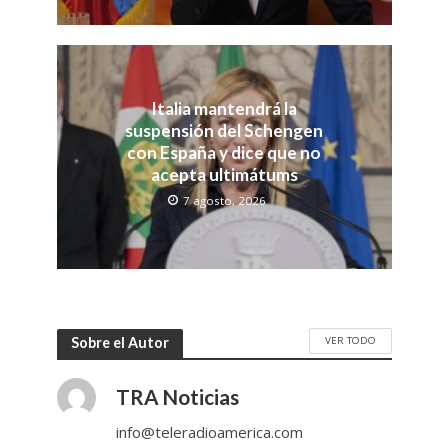
Italia mantendrá la
suspensión del Schengen
con España y dice que no
acepta ultimátums
7 agosto, 2026
VER TODO
Sobre el Autor
TRA Noticias
info@teleradioamerica.com