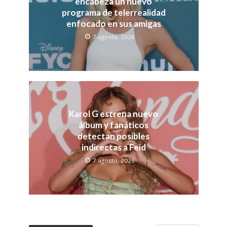
encabeza un nuevo
programa de telerrealidad
enfocado en sus amigas
7 agosto, 2026
Karol G estrena nuevo
álbum y fanáticos
detectan posibles
indirectas a Feid
7 agosto, 2026