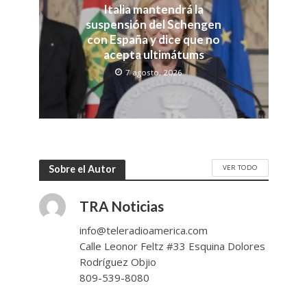
Italia mantendrá la
suspensión del Schengen
con España y dice que no
acepta ultimátums
7 agosto, 2026
VER TODO
Sobre el Autor
TRA Noticias
info@teleradioamerica.com
Calle Leonor Feltz #33 Esquina Dolores
Rodríguez Objio
809-539-8080