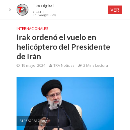
TRA Digital
✕
VER
GRATIS
En Google Play
INTERNACIONALES
Irak ordenó el vuelo en
helicóptero del Presidente
de Irán
19 mayo, 2024
TRA Noticias
2 Mins Lectura
8135673817.png