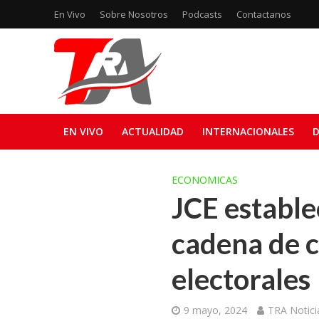
En Vivo
Sobre Nosotros
Podcasts
Contactanos
EN VIVO
ACTUALIDAD
INTERNACIONALES
D
ECONOMICAS
JCE estable
cadena de c
electorales
9 mayo, 2024
TRA Notici