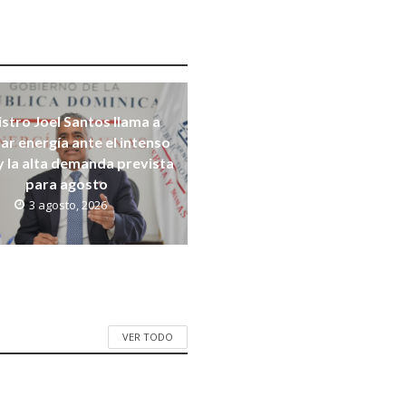
stro Joel Santos llama a
ar energía ante el intenso
y la alta demanda prevista
para agosto
3 agosto, 2026
VER TODO