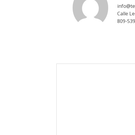
info@te
Calle L
809-53