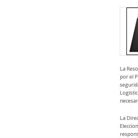
La Reso
por el 
segurid
Logísti
necesar
La Dire
Eleccion
respons