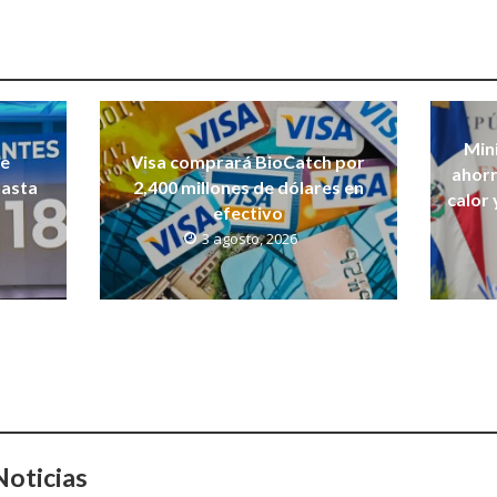
Mini
de
Visa comprará BioCatch por
ahorr
hasta
2,400 millones de dólares en
calor 
efectivo
3 agosto, 2026
oticias