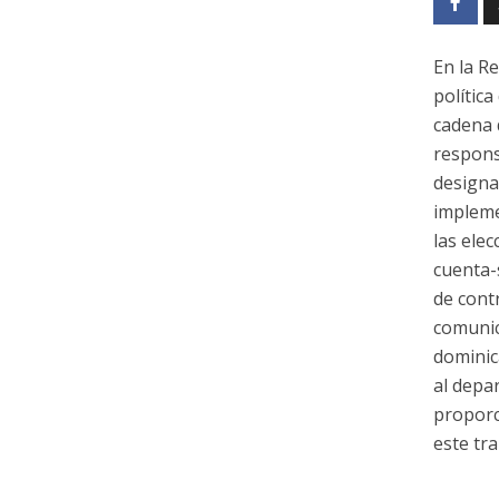
En la R
polític
cadena 
responsa
designa
impleme
las ele
cuenta-
de contr
comunica
dominic
al depa
proporc
este tra