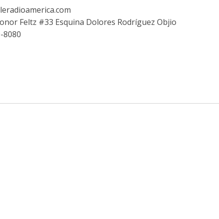
leradioamerica.com
eonor Feltz #33 Esquina Dolores Rodríguez Objio
9-8080