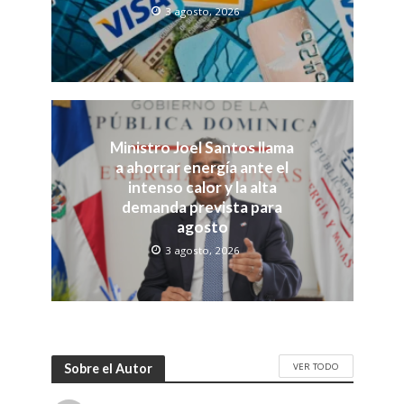
3 agosto, 2026
Ministro Joel Santos llama
a ahorrar energía ante el
intenso calor y la alta
demanda prevista para
agosto
3 agosto, 2026
VER TODO
Sobre el Autor