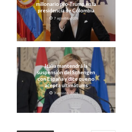
millonario pro-Trump en la
presidencia de Colombia
7 agosto, 2026
Italia mantendrá la
suspensión del Schengen
con España y dice que no
acepta ultimátums
7 agosto, 2026