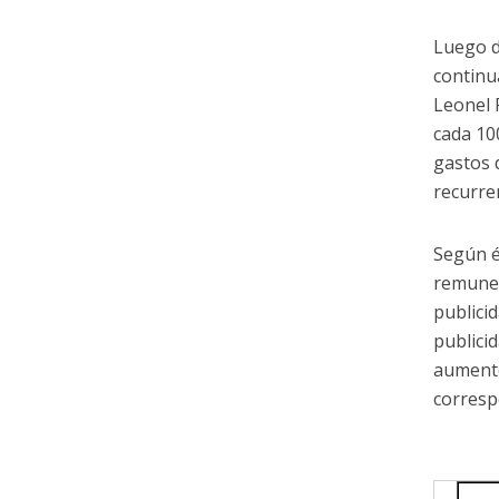
Luego d
continu
Leonel 
cada 10
gastos 
recurre
Según é
remuner
publicid
publici
aumento
corresp