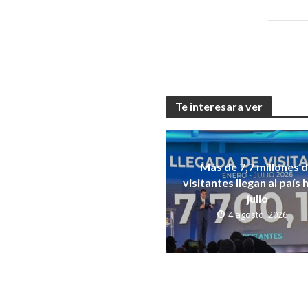
Te interesara ver
Más de 7,7 millones 
visitantes llegan al país 
julio
4 agosto, 2026