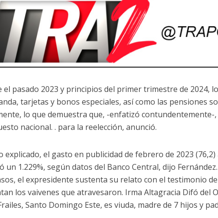
 el pasado 2023 y principios del primer trimestre de 2024, lo
nda, tarjetas y bonos especiales, así como las pensiones s
mente, lo que demuestra que, -enfatizó contundentemente-, el
esto nacional. . para la reelección, anunció.
o explicado, el gasto en publicidad de febrero de 2023 (76,2)
 un 1.229%, según datos del Banco Central, dijo Fernánde
asos, el expresidente sustenta su relato con el testimonio d
atan los vaivenes que atravesaron. Irma Altagracia Difó del 
Frailes, Santo Domingo Este, es viuda, madre de 7 hijos y pa