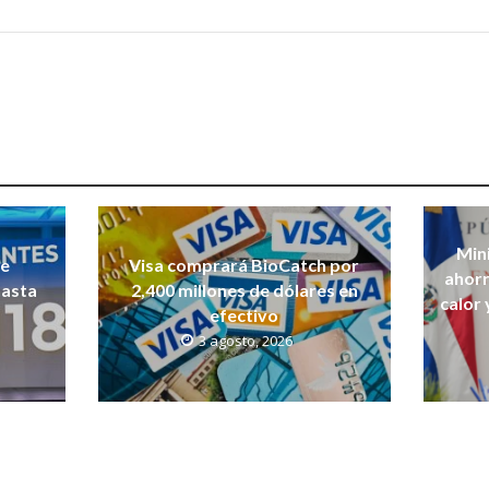
Mini
de
Visa comprará BioCatch por
ahorr
hasta
2,400 millones de dólares en
calor 
efectivo
3 agosto, 2026