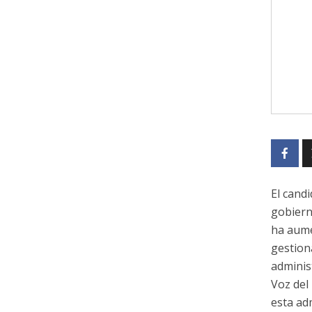
El cand
gobiern
ha aume
gestion
adminis
Voz del
esta ad