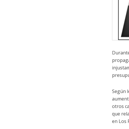
Durante
propaga
injusta
presupu
Según l
aumentó
otros c
que rel
en Los 