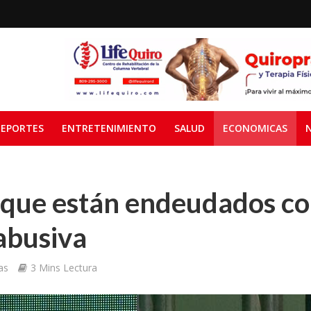
EPORTES
ENTRETENIMIENTO
SALUD
ECONOMICAS
 que están endeudados con
abusiva
as
3 Mins Lectura