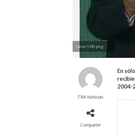
caruri 1181.png
En sól
recibi
2004-
TRA Noticias
Comparte!