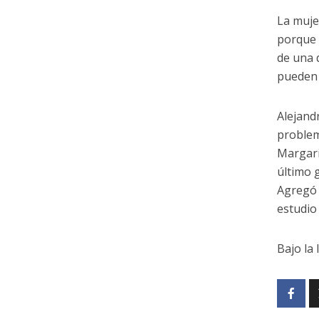
La muje
porque 
de una 
pueden 
Alejand
problem
Margari
último 
Agregó 
estudio
Bajo la