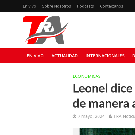
En Vivo
Sobre Nosotros
Podcasts
Contactanos
EN VIVO
ACTUALIDAD
INTERNACIONALES
D
ECONOMICAS
Leonel dice
de manera 
7 mayo, 2024
TRA Notici