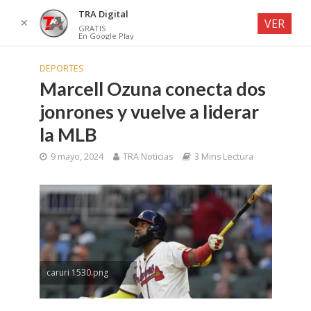
TRA Digital
✕
VER
GRATIS
En Google Play
DEPORTES
Marcell Ozuna conecta dos
jonrones y vuelve a liderar
la MLB
9 mayo, 2024
TRA Noticias
3 Mins Lectura
caruri 1530.png