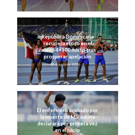
República Dominicana
recupera el oro en el
relevo 4×100 mixto tras
prosperar apelación
6 agosto, 2026
El enfermero acusado por
la muerte de Maradona
declarará por primera vez
en el juicio