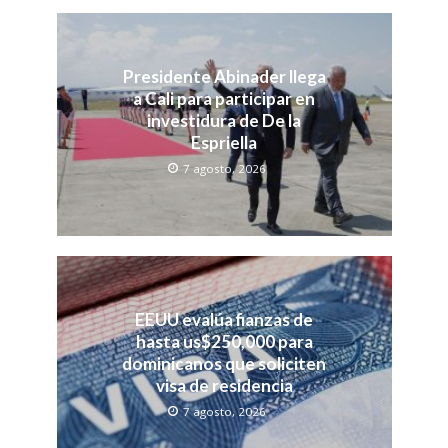
Presidente Abinader llega
a Cali para participar en
investidura de De la
Espriella
7 agosto, 2026
EEUU evalúa fianzas de
hasta us$250,000 para
dominicanos que soliciten
visa de residencia
7 agosto, 2026