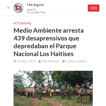
TRA Digital
✕
VER
GRATIS
En Google Play
ACTUALIDAD
Medio Ambiente arresta
439 desaprensivos que
depredaban el Parque
Nacional Los Haitises
8 mayo, 2024
TRA Noticias
2 Mins Lectura