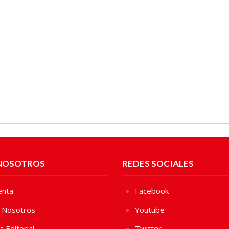
NOSOTROS
REDES SOCIALES
enta
Facebook
 Nosotros
Youtube
ca Editorial
Twitter