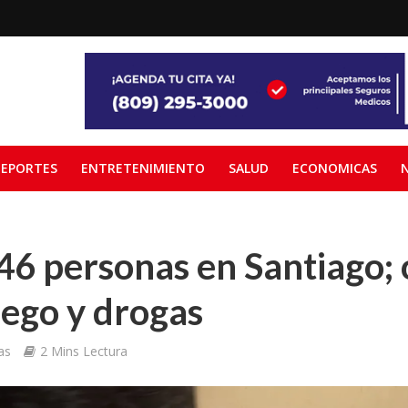
EPORTES
ENTRETENIMIENTO
SALUD
ECONOMICAS
46 personas en Santiago;
ego y drogas
as
2 Mins Lectura