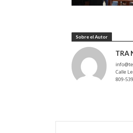
Sobre el Autor
TRA N
info@te
Calle L
809-53