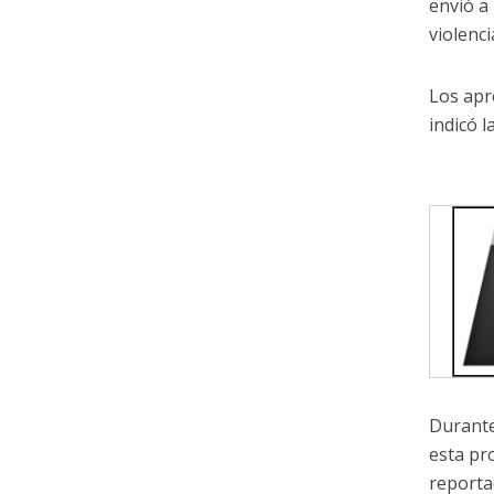
envió a 
violenc
Los apr
indicó 
Durante
esta pr
reporta