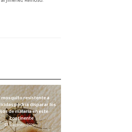
ral Jiménez Reinoso.
 mosquito resistente a
ticidas podría disparar los
sos de malaria en este
continente
5 agosto, 2026