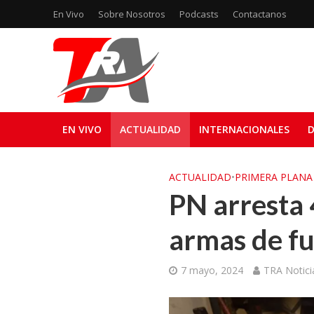
En Vivo
Sobre Nosotros
Podcasts
Contactanos
EN VIVO
ACTUALIDAD
INTERNACIONALES
D
ACTUALIDAD
•
PRIMERA PLANA
PN arresta 
armas de fu
7 mayo, 2024
TRA Notici