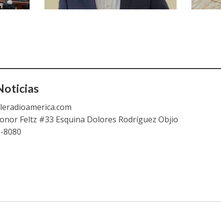
oticias
leradioamerica.com
eonor Feltz #33 Esquina Dolores Rodríguez Objio
9-8080