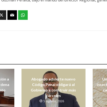
 Guzmán Peralta, bajo el mando del director Regional, gene
sión a
Abogado advierte nuevo
Un
ordena
Código Penal obligará al
insec
nto
Gobierno a construir más
ca
cárceles
5 agosto, 2026