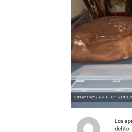
Screenshot 2024 05 07T153201.3
Los ap
delito,