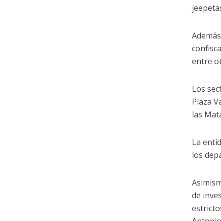
jeepeta
Además,
confisc
entre o
Los sec
Plaza V
las Mata
La enti
los dep
Asimism
de inve
estrict