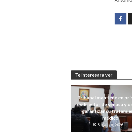
Antonio
Te interesara ver
Tribunal mantiene en pri
exdirector de senasa y 
garantizar su tratamie
médico
5 agosto, 2026