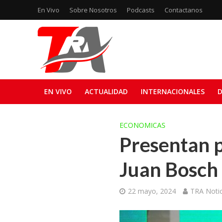
En Vivo
Sobre Nosotros
Podcasts
Contactanos
EN VIVO
ACTUALIDAD
INTERNACIONALES
D
ECONOMICAS
Presentan p
Juan Bosch
22 mayo, 2024
TRA Notic