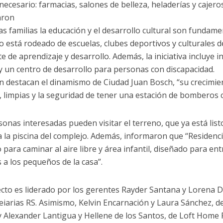
 necesario: farmacias, salones de belleza, heladerías y cajero
aron
 las familias la educación y el desarrollo cultural son fundam
o está rodeado de escuelas, clubes deportivos y culturales 
 de aprendizaje y desarrollo. Además, la iniciativa incluye i
 y un centro de desarrollo para personas con discapacidad.
 destacan el dinamismo de Ciudad Juan Bosch, “su crecimient
, limpias y la seguridad de tener una estación de bomberos c
sonas interesadas pueden visitar el terreno, que ya está list
a la piscina del complejo. Además, informaron que “Residenc
 para caminar al aire libre y área infantil, diseñado para e
 a los pequeños de la casa”.
ecto es liderado por los gerentes Rayder Santana y Lorena D
eiarias RS. Asimismo, Kelvin Encarnación y Laura Sánchez,
 y Alexander Lantigua y Hellene de los Santos, de Loft Home 