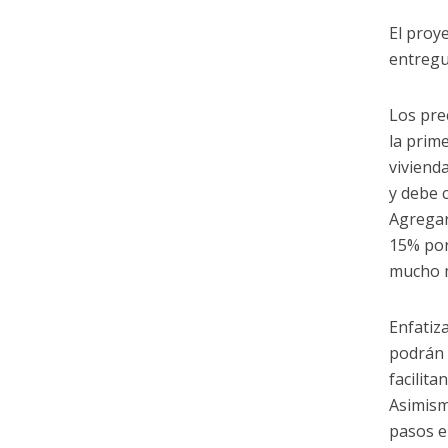
El proy
entregu
Los pre
la prim
vivienda
y debe 
Agregar
15% por
mucho m
Enfatiza
podrán 
facilita
Asimism
pasos e