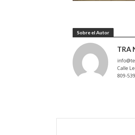
Sobre el Autor
TRA N
info@te
Calle L
809-53