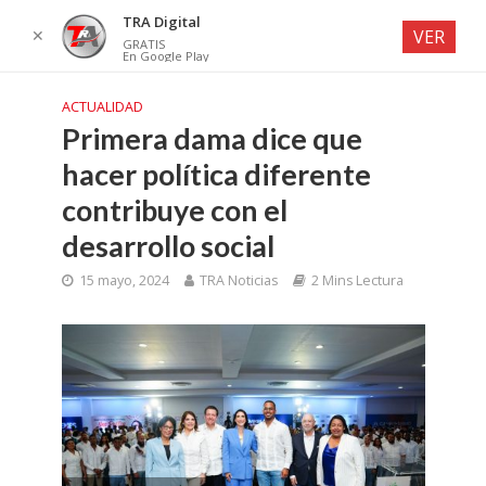
TRA Digital
✕
VER
GRATIS
En Google Play
ACTUALIDAD
Primera dama dice que
hacer política diferente
contribuye con el
desarrollo social
15 mayo, 2024
TRA Noticias
2 Mins Lectura