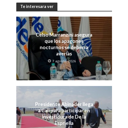
Te interesara ver
Celso Marranzini asegura
que los apagones
nocturnos se deben a
averías
7 agosto, 2026
Presidente Abinader llega
a Cali para participar en
investidura de De la
Espriella