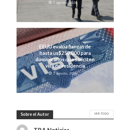
7 agosto, 2026
EEUU evalúa fianzas de
hasta us$250,000 para
dominicanos que soliciten
visa de residencia
7 agosto, 2026
VER TODO
Sobre el Autor
TRA Noticias