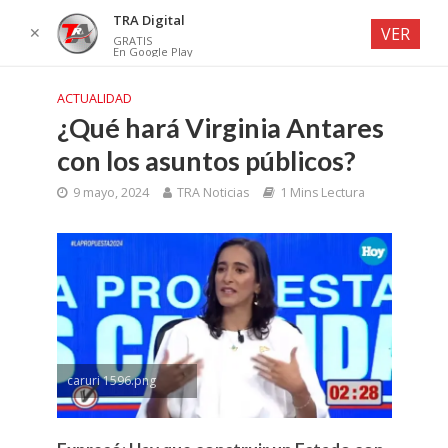
TRA Digital
✕
VER
GRATIS
En Google Play
ACTUALIDAD
¿Qué hará Virginia Antares
con los asuntos públicos?
9 mayo, 2024
TRA Noticias
1 Mins Lectura
caruri 1596.png