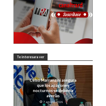
Te interesara ver
Celso Marranzini asegura
que los apagones
nocturnos se deben a
averías
7 agosto, 2026