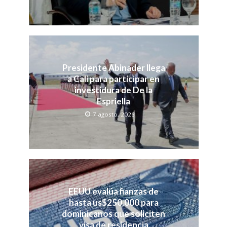
Presidente Abinader llega
a Cali para participar en
investidura de De la
Espriella
7 agosto, 2026
EEUU evalúa fianzas de
hasta us$250,000 para
dominicanos que soliciten
visa de residencia