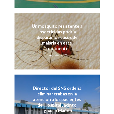
Un mosquito resistente a
insecticidas podría
disparar los casos de
malaria en este
continente
5 agosto, 2026
Director del SNS ordena
eliminar trabas en la
atención a los pacientes
del Hospital Jacinto
Ignacio Mañón