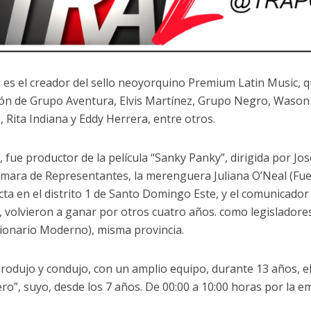
es el creador del sello neoyorquino Premium Latin Music, 
ón de Grupo Aventura, Elvis Martínez, Grupo Negro, Wason
, Rita Indiana y Eddy Herrera, entre otros.
 fue productor de la película “Sanky Panky”, dirigida por Jos
ámara de Representantes, la merenguera Juliana O’Neal (Fue
cta en el distrito 1 de Santo Domingo Este, y el comunicador
, volvieron a ganar por otros cuatro años. como legisladores
ionario Moderno), misma provincia.
 produjo y condujo, con un amplio equipo, durante 13 años, e
o”, suyo, desde los 7 años. De 00:00 a 10:00 horas por la em