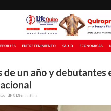
EPORTES
ENTRETENIMIENTO
SALUD
ECONOMICAS
 de un año y debutantes e
acional
ias
3 Mins Lectura