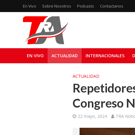
En Vivo
Sobre Nosotros
Podcasts
Contactanos
EN VIVO
ACTUALIDAD
INTERNACIONALES
D
ACTUALIDAD
Repetidores
Congreso N
22 mayo, 2024
TRA Notic