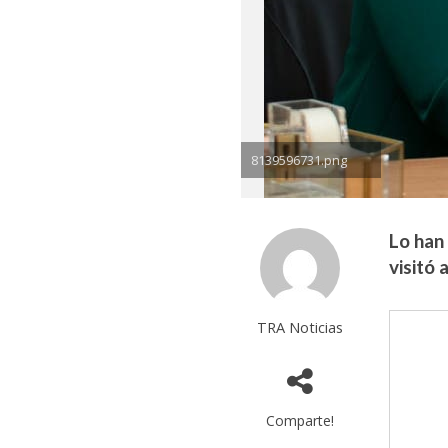
8139596731.png
Lo han
visitó 
TRA Noticias
Comparte!