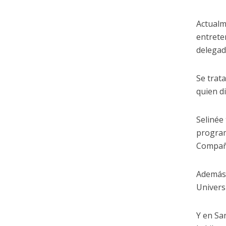
Actualm
entrete
delegad
Se trat
quien d
Selinée
program
Compañí
Además,
Univers
Y en Sa