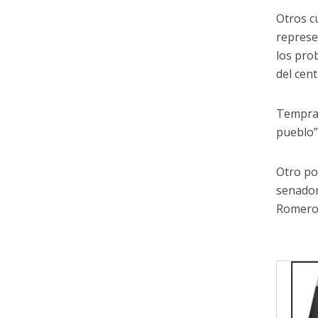
Otros c
represe
los pro
del cen
Temprano
pueblo”,
Otro po
senador
Romero,