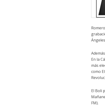
Romero 
grabaci
Ángeles
Además,
En la C
más ele
como El
Revoluc
El Boli
Mañaner
FM).