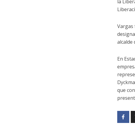
la Libe
Liberac
Vargas 
designa
alcalde
En Esta
empresa
represe
Dyckman
que con
present