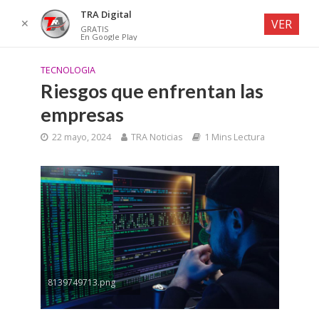
TRA Digital
✕
VER
GRATIS
En Google Play
TECNOLOGIA
Riesgos que enfrentan las
empresas
22 mayo, 2024
TRA Noticias
1 Mins Lectura
8139749713.png