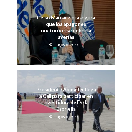
Celso Marranzini asegura
que los apagones
nocturnos se deben a
averías
7 agosto, 2026
Presidente Abinader llega
a Cali para participar en
investidura de De la
Espriella
7 agosto, 2026