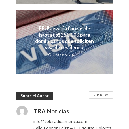
EEUU evalúa fianzas de
hasta us$250,000 para
dominicanos que soliciten
visa de residencia
7 agosto, 2026
VER TODO
Sobre el Autor
TRA Noticias
info@teleradioamerica.com
Calle Leonor Feltz #33 Esquina Dolores