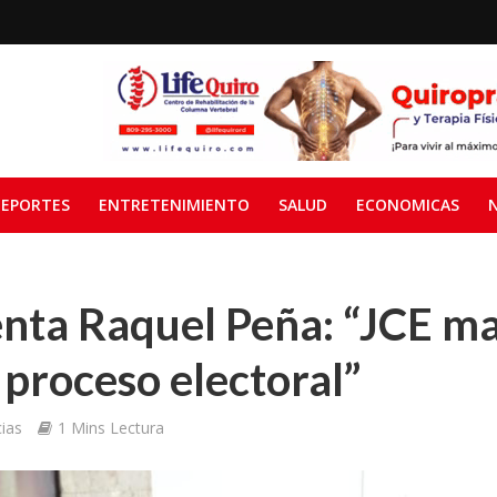
EPORTES
ENTRETENIMIENTO
SALUD
ECONOMICAS
enta Raquel Peña: “JCE m
 proceso electoral”
ias
1 Mins Lectura