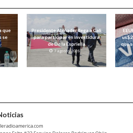
a que
Presidente Abinader llega a Cali
EEUU
s se
para participar en investidura
us$2
de De la Espriella
que s
7 agosto, 2026
oticias
leradioamerica.com