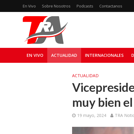
En Vivo
Sobre Nosotros
Podcasts
Contactanos
EN VIVO
ACTUALIDAD
INTERNACIONALES
D
ACTUALIDAD
Vicepresid
muy bien el
19 mayo, 2024
TRA Notic