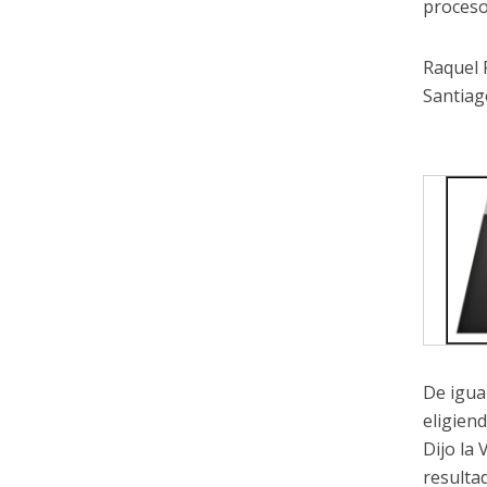
proceso
Raquel 
Santiag
De igua
eligien
Dijo la
resulta