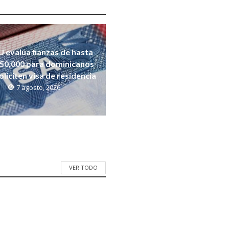
 evalúa fianzas de hasta
50,000 para dominicanos
oliciten visa de residencia
7 agosto, 2026
VER TODO