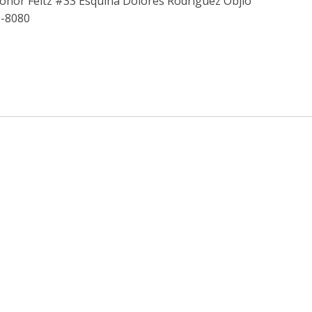
eonor Feltz #33 Esquina Dolores Rodríguez Objio
9-8080