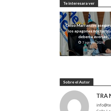
Te interesara ver
Celso Marranzini asegur
los apagones nocturno
deben a averías
7 agosto, 2026
Sobre el Autor
TRA N
info@te