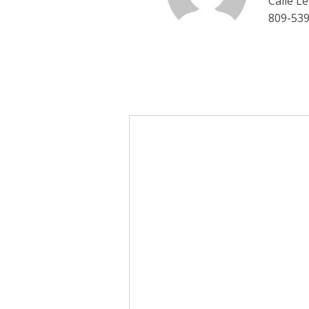
Calle L
809-53