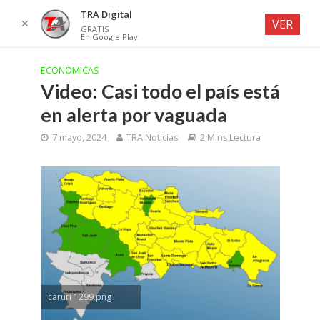
TRA Digital
✕
VER
GRATIS
En Google Play
ECONOMICAS
Video: Casi todo el país está
en alerta por vaguada
7 mayo, 2024
TRA Noticias
2 Mins Lectura
caruri 1299.png