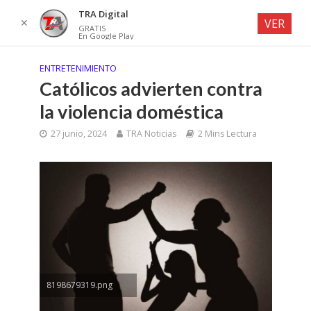
TRA Digital
✕
VER
GRATIS
En Google Play
ENTRETENIMIENTO
Católicos advierten contra
la violencia doméstica
27 junio, 2024
TRA Noticias
2 Mins Lectura
8198679319.png