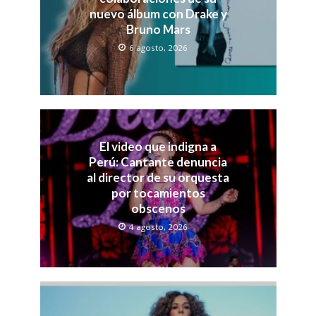
nuevo álbum con Drake y
Bruno Mars
6 agosto, 2026
El video que indigna a
Perú: Cantante denuncia
al director de su orquesta
por tocamientos
obscenos
4 agosto, 2026