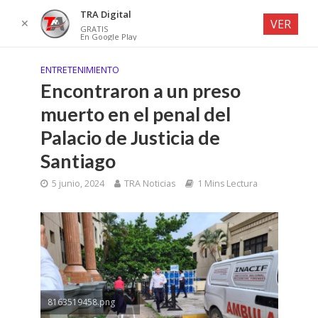
TRA Digital
✕
VER
GRATIS
En Google Play
ENTRETENIMIENTO
Encontraron a un preso
muerto en el penal del
Palacio de Justicia de
Santiago
5 junio, 2024
TRA Noticias
1 Mins Lectura
8163519458.png