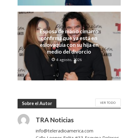
Esposa de mario cimarro
confirma que ya está en
eslovaquia con su hija en
medio del divorcio
4 agosto, 2026
VER TODO
Sobre el Autor
TRA Noticias
info@teleradioamerica.com
Calle Leonor Feltz #33 Esquina Dolores