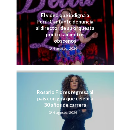
El video que indigna a
Perú: Cantante denuncia
al director de su orquesta
por tocamientos
obscenos
4 agosto, 2026
Rosario Flores regresa al
país con gira que celebra
30 años de carrera
4 agosto, 2026