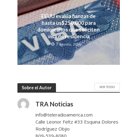
EEUU evalúa fianzas de
hasta us$250,000 para
dominicanos que soliciten
visa de residencia
7 agosto, 2026
VER TODO
Sobre el Autor
TRA Noticias
info@teleradioamerica.com
Calle Leonor Feltz #33 Esquina Dolores
Rodríguez Objio
809-539-8080