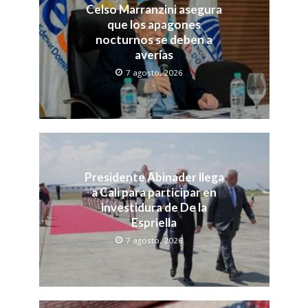
Celso Marranzini asegura
que los apagones
nocturnos se deben a
averías
7 agosto, 2026
Presidente Abinader llega
a Cali para participar en
investidura de De la
Espriella
7 agosto, 2026