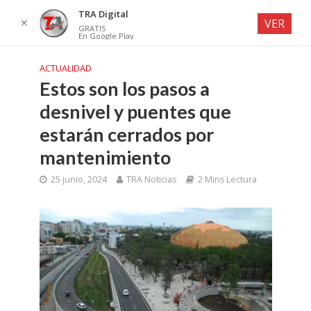
TRA Digital
✕
VER
GRATIS
En Google Play
ACTUALIDAD
Estos son los pasos a
desnivel y puentes que
estarán cerrados por
mantenimiento
25 junio, 2024
TRA Noticias
2 Mins Lectura