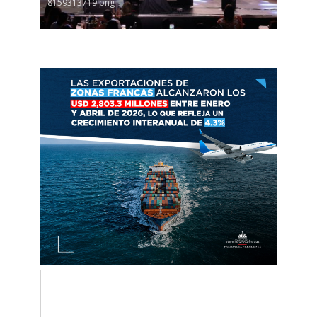
8159313719.png