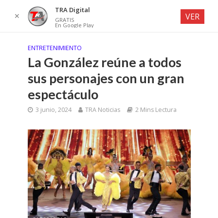
TRA Digital
✕
VER
GRATIS
En Google Play
ENTRETENIMIENTO
La González reúne a todos
sus personajes con un gran
espectáculo
3 junio, 2024
TRA Noticias
2 Mins Lectura