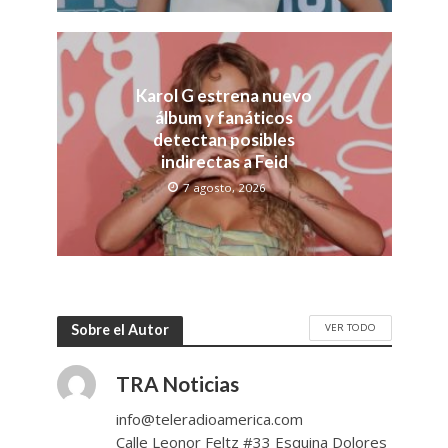
Karol G estrena nuevo
álbum y fanáticos
detectan posibles
indirectas a Feid
7 agosto, 2026
VER TODO
Sobre el Autor
TRA Noticias
info@teleradioamerica.com
Calle Leonor Feltz #33 Esquina Dolores