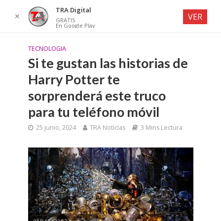
TRA Digital
✕
VER
GRATIS
En Google Play
TECNOLOGIA
Si te gustan las historias de
Harry Potter te
sorprenderá este truco
para tu teléfono móvil
25 junio, 2024
TRA Noticias
3 Mins Lectura