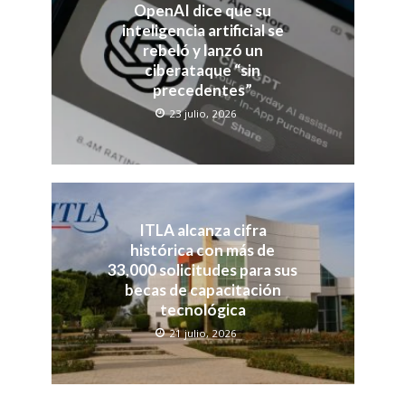
OpenAI dice que su
inteligencia artificial se
rebeló y lanzó un
ciberataque “sin
precedentes”
23 julio, 2026
ITLA alcanza cifra
histórica con más de
33,000 solicitudes para sus
becas de capacitación
tecnológica
21 julio, 2026