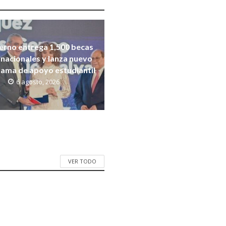
erno entrega 1,500 becas
rnacionales y lanza nuevo
ama de apoyo estudiantil
6 agosto, 2026
VER TODO