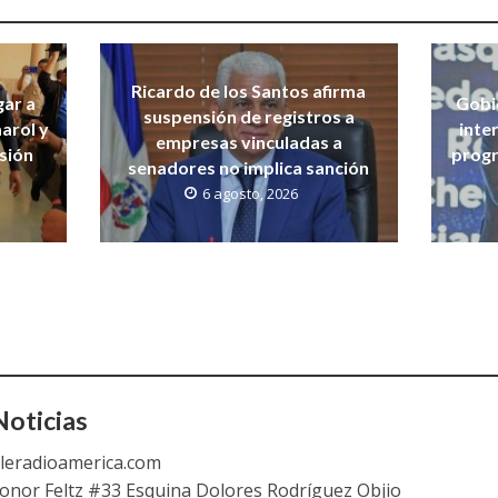
Ricardo de los Santos afirma
gar a
Gobi
suspensión de registros a
arol y
inte
empresas vinculadas a
isión
progr
senadores no implica sanción
6 agosto, 2026
oticias
leradioamerica.com
eonor Feltz #33 Esquina Dolores Rodríguez Objio