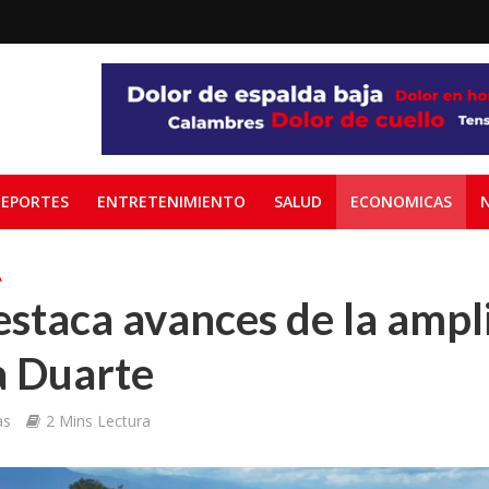
EPORTES
ENTRETENIMIENTO
SALUD
ECONOMICAS
A
staca avances de la ampl
a Duarte
as
2 Mins Lectura