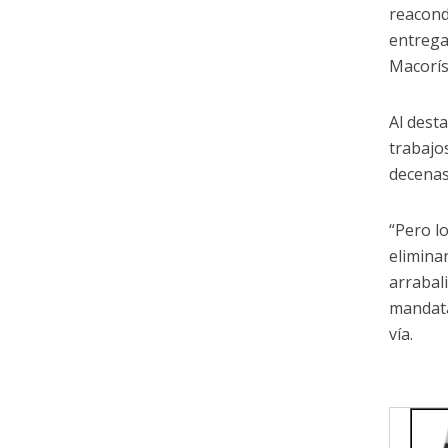
reacond
entrega
Macorís,
Al dest
trabajo
decenas
“Pero l
elimina
arrabal
mandata
vía.