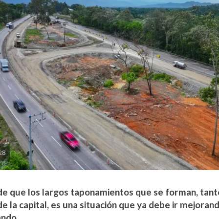
28
de que los largos taponamientos que se forman, tanto
de la capital, es una situación que ya debe ir mejorand
ando.