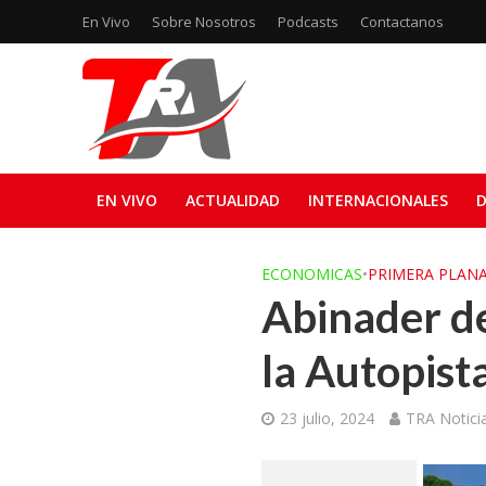
En Vivo
Sobre Nosotros
Podcasts
Contactanos
EN VIVO
ACTUALIDAD
INTERNACIONALES
D
ECONOMICAS
•
PRIMERA PLAN
Abinader de
la Autopist
23 julio, 2024
TRA Notici