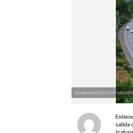
Screenshot 2024 07 23T145638.9
Entien
salida 
trabaj