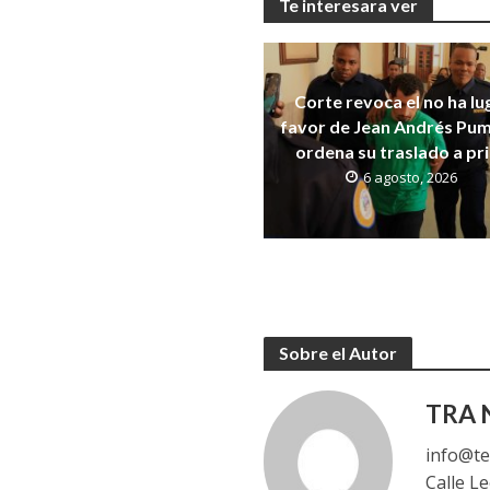
Te interesara ver
Corte revoca el no ha lu
favor de Jean Andrés Pum
ordena su traslado a pr
6 agosto, 2026
Sobre el Autor
TRA N
info@te
Calle L