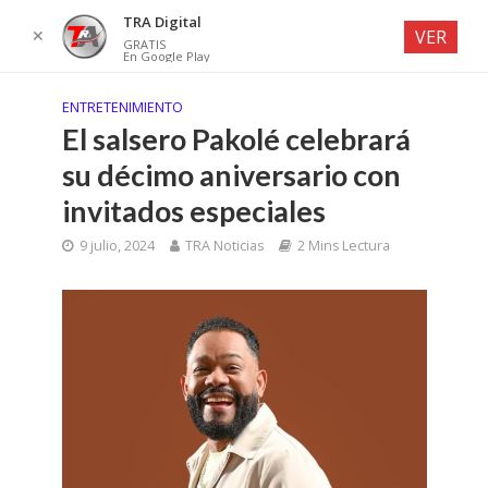
TRA Digital
✕
VER
GRATIS
En Google Play
ENTRETENIMIENTO
El salsero Pakolé celebrará
su décimo aniversario con
invitados especiales
9 julio, 2024
TRA Noticias
2 Mins Lectura