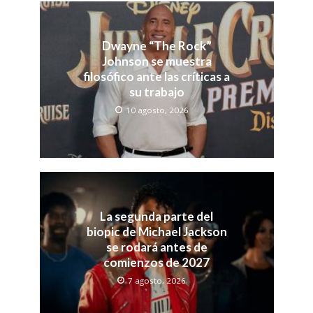
Dwayne “The Rock”
Johnson se muestra
filosófico ante las críticas a
su trabajo
10 agosto, 2026
La segunda parte del
biopic de Michael Jackson
se rodará antes de
comienzos de 2027
7 agosto, 2026