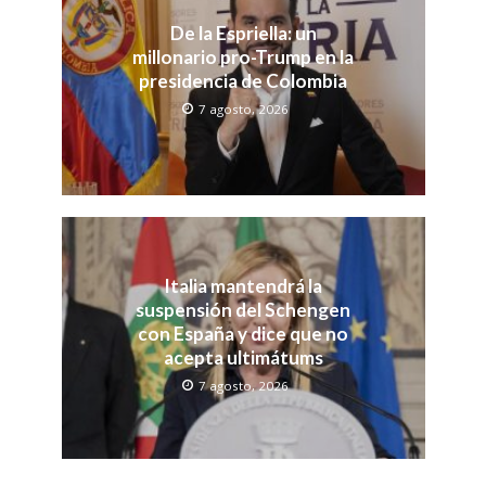
De la Espriella: un
millonario pro-Trump en la
presidencia de Colombia
7 agosto, 2026
Italia mantendrá la
suspensión del Schengen
con España y dice que no
acepta ultimátums
7 agosto, 2026