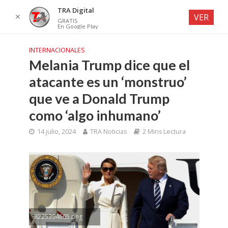
TRA Digital
✕
VER
GRATIS
En Google Play
INTERNACIONALES
Melania Trump dice que el
atacante es un ‘monstruo’
que ve a Donald Trump
como ‘algo inhumano’
14 julio, 2024
TRA Noticias
2 Mins Lectura
8225394665.png