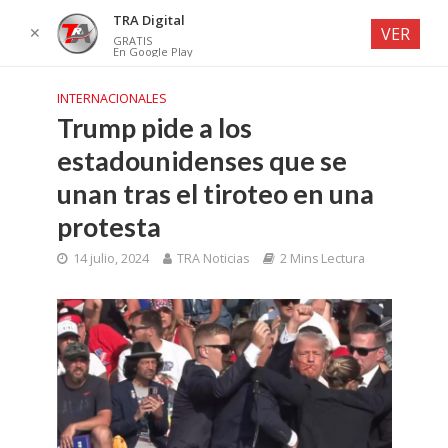
TRA Digital
✕
VER
GRATIS
En Google Play
INTERNACIONALES
Trump pide a los
estadounidenses que se
unan tras el tiroteo en una
protesta
14 julio, 2024
TRA Noticias
2 Mins Lectura