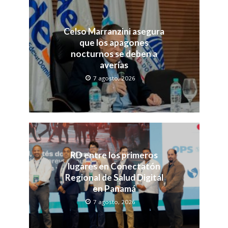
Celso Marranzini asegura
que los apagones
nocturnos se deben a
averías
7 agosto, 2026
RD entre los primeros
lugares en Conectatón
Regional de Salud Digital
en Panamá
7 agosto, 2026