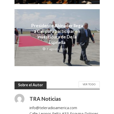
Presidente Abinader llega
a Cali para participar en
investidura de De la
Espriella
7 agosto, 2026
VER TODO
Sobre el Autor
TRA Noticias
info@teleradioamerica.com
Calle Leonor Feltz #33 Esquina Dolores