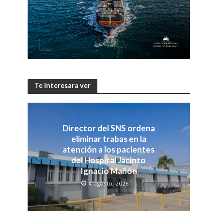
Te interesara ver
Director del SNS ordena
eliminar trabas en la
atención a los pacientes
del Hospital Jacinto
Ignacio Mañón
4 agosto, 2026