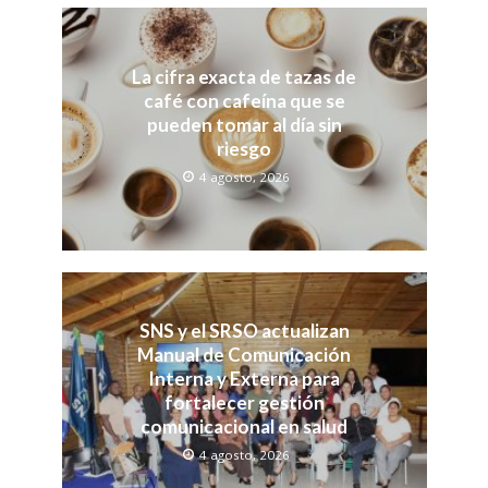
La cifra exacta de tazas de
café con cafeína que se
pueden tomar al día sin
riesgo
4 agosto, 2026
SNS y el SRSO actualizan
Manual de Comunicación
Interna y Externa para
fortalecer gestión
comunicacional en salud
4 agosto, 2026