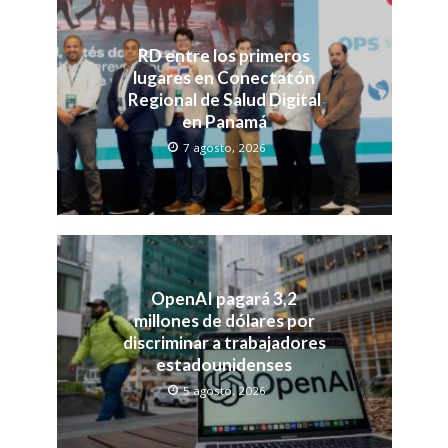
RD entre los primeros
lugares en Conectatón
Regional de Salud Digital
en Panamá
7 agosto, 2026
OpenAI pagará 3,2
millones de dólares por
discriminar a trabajadores
estadounidenses
5 agosto, 2026