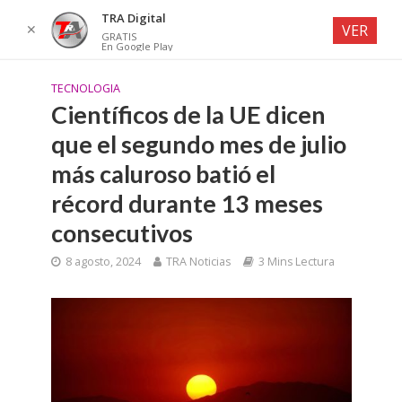
TRA Digital
✕
VER
GRATIS
En Google Play
TECNOLOGIA
Científicos de la UE dicen
que el segundo mes de julio
más caluroso batió el
récord durante 13 meses
consecutivos
8 agosto, 2024
TRA Noticias
3 Mins Lectura