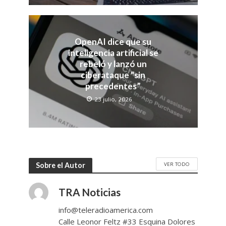
OpenAI dice que su
inteligencia artificial se
rebeló y lanzó un
ciberataque “sin
precedentes”
23 julio, 2026
VER TODO
Sobre el Autor
TRA Noticias
info@teleradioamerica.com
Calle Leonor Feltz #33 Esquina Dolores