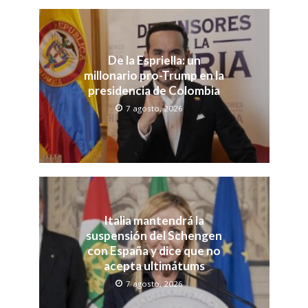
De la Espriella: un
millonario pro-Trump en la
presidencia de Colombia
7 agosto, 2026
Italia mantendrá la
suspensión del Schengen
con España y dice que no
acepta ultimátums
7 agosto, 2026