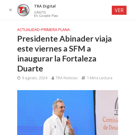
TRA Digital
✕
VER
GRATIS
En Google Play
ACTUALIDAD
•
PRIMERA PLANA
Presidente Abinader viaja
este viernes a SFM a
inaugurar la Fortaleza
Duarte
9 agosto, 2024
TRA Noticias
1 Mins Lectura