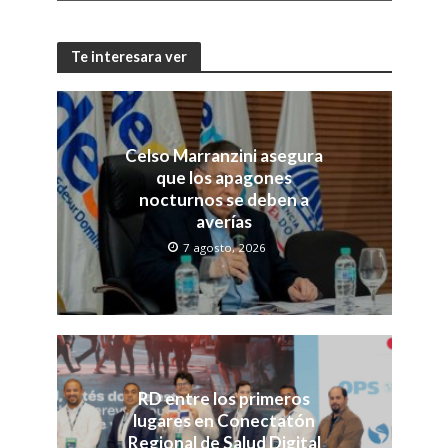
Te interesara ver
Celso Marranzini asegura
que los apagones
nocturnos se deben a
averías
7 agosto, 2026
RD entre los primeros
lugares en Conectatón
Regional de Salud Digital