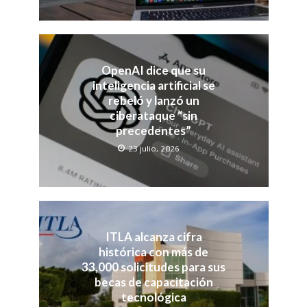
OpenAI dice que su
inteligencia artificial se
rebeló y lanzó un
ciberataque “sin
precedentes”
23 julio, 2026
ITLA alcanza cifra
histórica con más de
33,000 solicitudes para sus
becas de capacitación
tecnológica