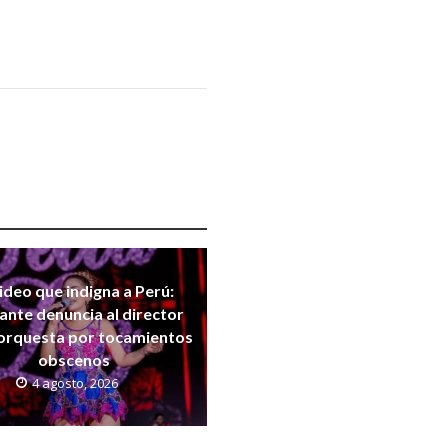
video que indigna a Perú:
ante denuncia al director
 orquesta por tocamientos
obscenos
4 agosto, 2026