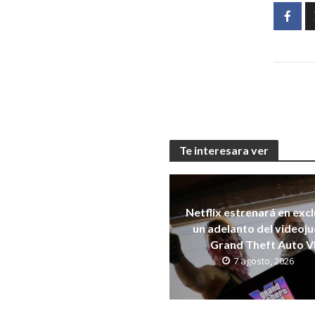
Te interesara ver
Netflix estrenará en exc
un adelanto del videoj
Grand Theft Auto V
7 agosto, 2026