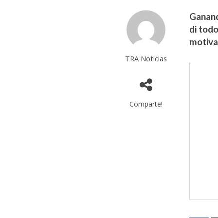
Ganand
di tod
motiva
TRA Noticias
Comparte!