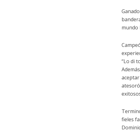
Ganador
bandera
mundo l
Campeón
experie
“Lo di t
Además,
aceptar
atesoró
exitosos
Terminó
fieles 
Dominic