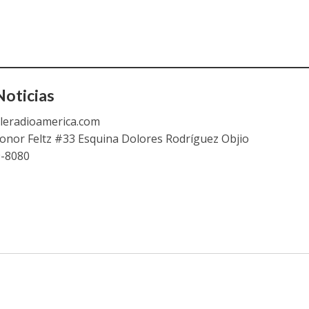
oticias
leradioamerica.com
eonor Feltz #33 Esquina Dolores Rodríguez Objio
9-8080