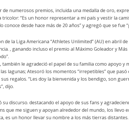
 de numerosos premios, incluida una medalla de oro, expresó
 tricolor: “Es un honor representar a mi país y vestir la cam
o conoce desde hace más de 20 años” y agregó que se fue “
 de la Liga Americana “Athletes Unlimited” (AU) en abril de
ncia. , ganando incluso el premio al Máximo Goleador y Más Ú
odo”.
 también le agradeció el papel de su familia como apoyo y m
 las lagunas; Atesoró los momentos “irrepetibles” que pas
 sus regalos. “Les doy la bienvenida y los bendigo, son guer
”, dijo.
 su discurso. destacando el apoyo de sus fans y agradeciendo
fans que me siguen y apoyan alrededor del mundo, los llevo e
a, es un honor llevar su nombre a los más tierras distantes.