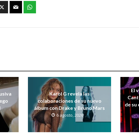
El 
lusiva
Karol G revela las
Cant
uego
colaboraciones de su nuevo
de su
I
álbum con Drake y Bruno Mars
6 agosto, 2026