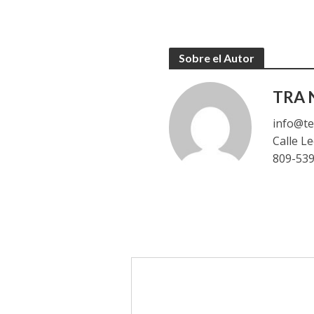
Sobre el Autor
TRA N
info@te
Calle L
809-53