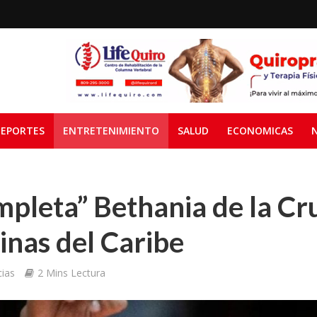
EPORTES
ENTRETENIMIENTO
SALUD
ECONOMICAS
mpleta” Bethania de la Cr
einas del Caribe
ias
2 Mins Lectura