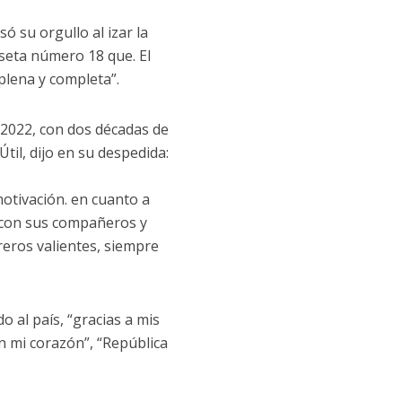
 su orgullo al izar la
iseta número 18 que. El
plena y completa”.
 2022, con dos décadas de
til, dijo en su despedida:
otivación. en cuanto a
ó con sus compañeros y
reros valientes, siempre
 al país, “gracias a mis
n mi corazón”, “República