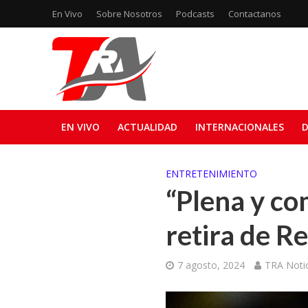
En Vivo
Sobre Nosotros
Podcasts
Contactanos
EN VIVO
ACTUALIDAD
INTERNACIONALES
D
ENTRETENIMIENTO
“Plena y co
retira de R
7 agosto, 2024
TRA Notic