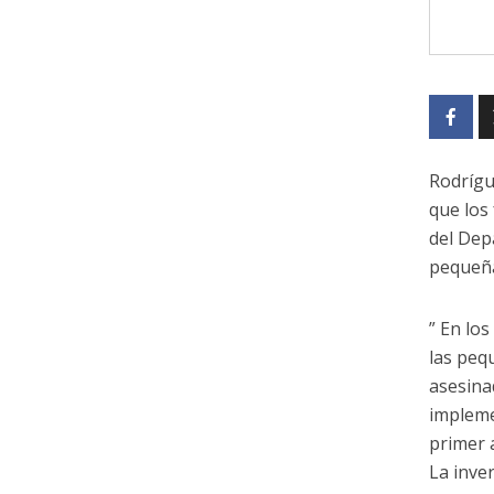
Rodrígu
que los
del Dep
pequeña
” En lo
las peq
asesina
impleme
primer 
La inve