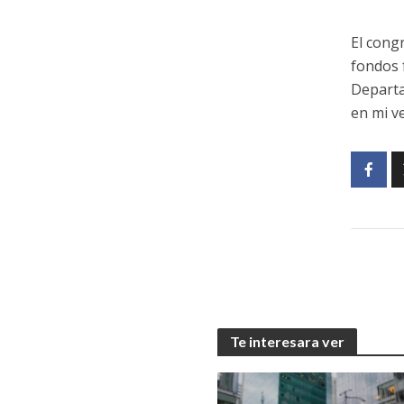
El cong
fondos 
Departa
en mi ve
Te interesara ver