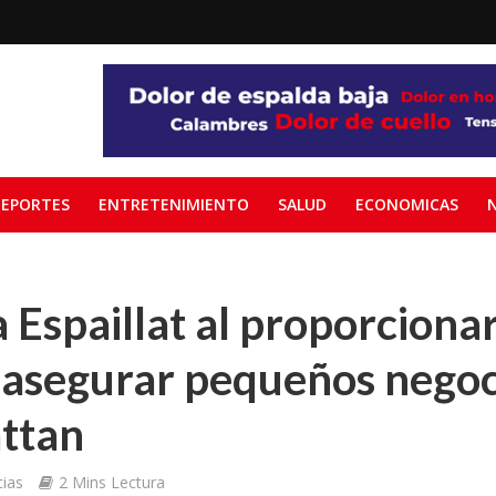
EPORTES
ENTRETENIMIENTO
SALUD
ECONOMICAS
 Espaillat al proporcionar
 asegurar pequeños negoci
ttan
ias
2 Mins Lectura