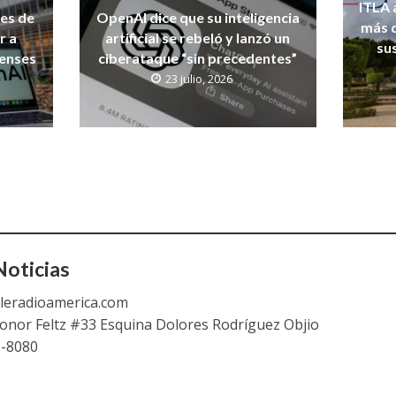
ITLA 
nes de
OpenAI dice que su inteligencia
más d
r a
artificial se rebeló y lanzó un
su
denses
ciberataque “sin precedentes”
23 julio, 2026
oticias
leradioamerica.com
eonor Feltz #33 Esquina Dolores Rodríguez Objio
9-8080