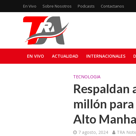
En Vivo
Sobre Nosotros
Podcasts
Contactanos
EN VIVO
ACTUALIDAD
INTERNACIONALES
D
TECNOLOGIA
Respaldan a
millón para
Alto Manha
7 agosto, 2024
TRA Notic