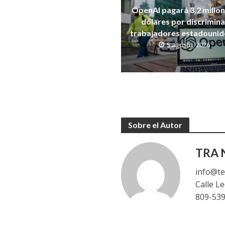
OpenAI pagará 3,2 millo
dólares por discrimina
trabajadores estadouni
5 agosto, 2026
Sobre el Autor
TRA N
info@te
Calle L
809-53