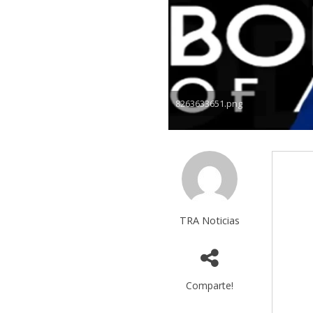
8263633651.png
TRA Noticias
Comparte!