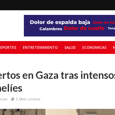
EPORTES
ENTRETENIMIENTO
SALUD
ECONOMICAS
rtos en Gaza tras intenso
aelíes
icias
3 Mins Lectura