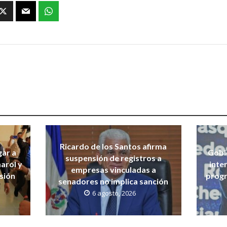
Ricardo de los Santos afirma
gar a
Gobi
suspensión de registros a
arol y
inte
empresas vinculadas a
isión
progr
senadores no implica sanción
6 agosto, 2026