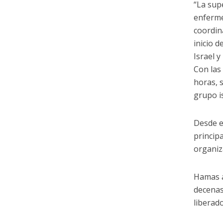
“La sup
enferme
coordin
inicio 
Israel 
Con las
horas, 
grupo i
Desde e
princip
organiz
Hamas a
decenas
liberado