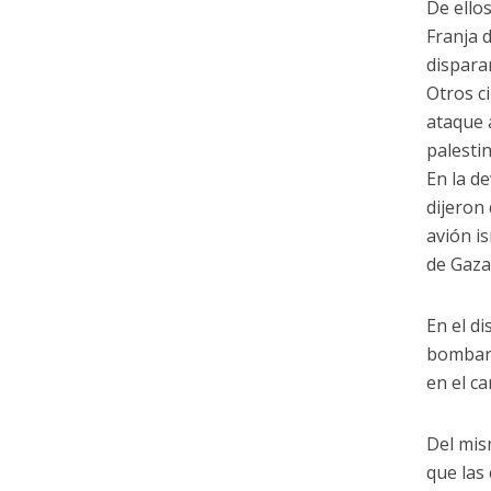
De ello
Franja 
disparar
Otros c
ataque 
palesti
En la d
dijeron
avión is
de Gaza
En el d
bombard
en el ca
Del mis
que las 