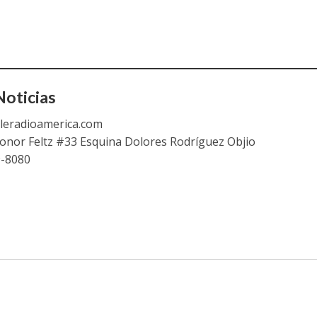
oticias
leradioamerica.com
eonor Feltz #33 Esquina Dolores Rodríguez Objio
9-8080