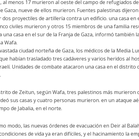
s, al menos 17 murieron al oeste del campo de refugiados de 
de Gaza, nueve de ellos murieron. Fuentes palestinas dijero
 dos proyectiles de artillería contra un edificio. una casa en
inco civiles murieron y otros 15 miembros de una familia re
a una casa en el sur de la Franja de Gaza, informó también la
na Wafa.
evastada ciudad norteña de Gaza, los médicos de la Media Lu
 que habían trasladado tres cadáveres y varios heridos al hos
raelí. Unidades de combate atacaron una casa en el distrito de
.
istrito de Zeitun, según Wafa, tres palestinos más murieron c
eó sus casas y cuatro personas murieron. en un ataque a
mpo de Jabalia, en el norte.
mo modo, las nuevas órdenes de evacuación en Deir al Bala
condiciones de vida ya eran difíciles, y el hacinamiento la e