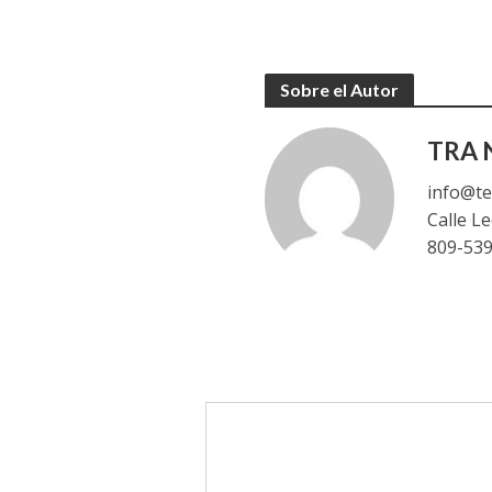
Sobre el Autor
TRA N
info@te
Calle L
809-53