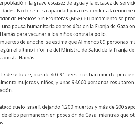
erpoblación, la grave escasez de agua y la escasez de servic
dades. No tenemos capacidad para responder a la enorme
ador de Médicos Sin Fronteras (MSF). El llamamiento se prod
de una pausa humanitaria de tres días en la Franja de Gaza e
y Hamás para vacunar a los niños contra la polio.
 muertes de anoche, se estima que Al menos 89 personas mu
según el último informe del Ministro de Salud de la Franja de
slamista Hamás.
l 7 de octubre, más de 40.691 personas han muerto perdieron
almente mujeres y niños, y unas 94.060 personas resultaron
ación.
tacó suelo israelí, dejando 1.200 muertos y más de 200 sapo
 de ellos permanecen en posesión de Gaza, mientras que o
s.