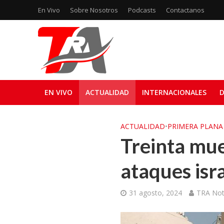
En Vivo
Sobre Nosotros
Podcasts
Contactanos
EN VIVO
ACTUALIDAD
INTERNACIONALES
D
ACTUALIDAD
•
PRIMERA PLANA
Treinta mue
ataques isr
31 agosto, 2024
TRA Not