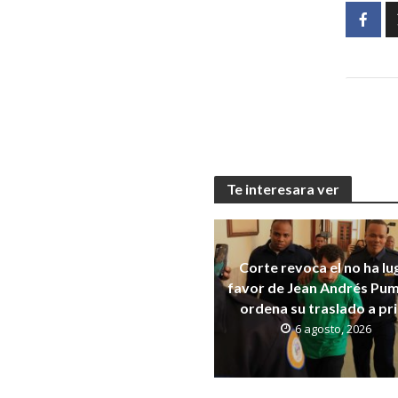
Te interesara ver
Corte revoca el no ha lu
favor de Jean Andrés Pum
ordena su traslado a pr
6 agosto, 2026