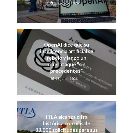
5 agosto, 2026
OpenAI dice que su
inteligencia artificial se
rebeló y lanzó un
ciberataque “sin
precedentes”
23 julio, 2026
ITLA alcanza cifra
histórica con más de
33,000 solicitudes para sus