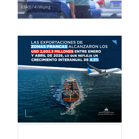
8340574199.png