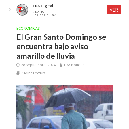
TRA Digital
✕
VER
GRATIS
En Google Play
ECONOMICAS
El Gran Santo Domingo se
encuentra bajo aviso
amarillo de lluvia
28 septiembre, 2024
TRA Noticias
2 Mins Lectura