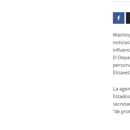
Washing
noticia
influen
El Depa
persona
Elizave
La agen
Estados
secreta
“de pro