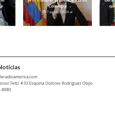
ua
Colombia
qu
7 agosto, 2026
oticias
leradioamerica.com
eonor Feltz #33 Esquina Dolores Rodríguez Objio
9-8080