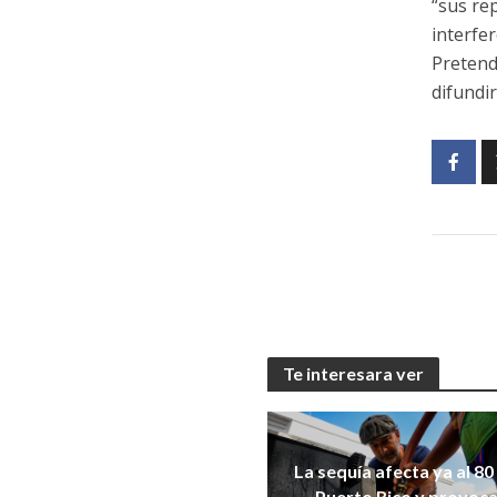
“sus re
interfer
Pretend
difundi
Te interesara ver
La sequía afecta ya al 80
Puerto Rico y provoca