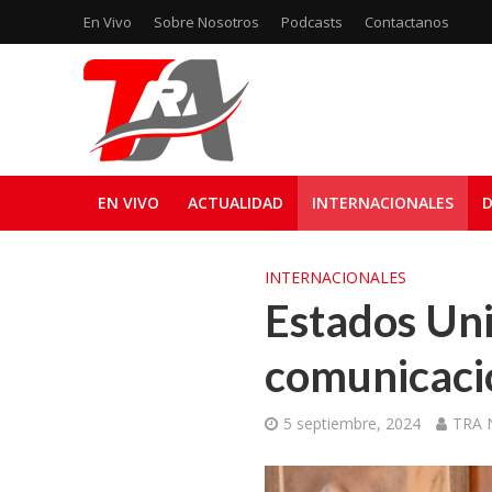
En Vivo
Sobre Nosotros
Podcasts
Contactanos
EN VIVO
ACTUALIDAD
INTERNACIONALES
D
INTERNACIONALES
Estados Uni
comunicació
5 septiembre, 2024
TRA N