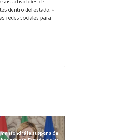
n sus actividades de
tes dentro del estado. »
s redes sociales para
a mantendrá la suspensión
chengen con España y dice