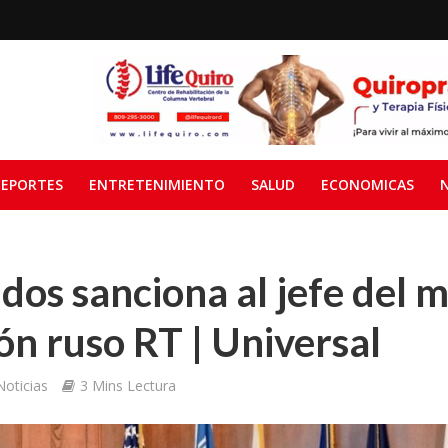
EPORTES
ENTRETENIMIENTO
SALUD
ECONOMICAS
dos sanciona al jefe del 
n ruso RT | Universal
oticias
3 Mins Lectura