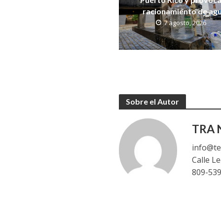
racionamiento de ag
7 agosto, 2026
Sobre el Autor
TRA N
info@te
Calle L
809-53