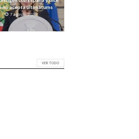
e no acepta ultimátums
7 agosto, 2026
VER TODO