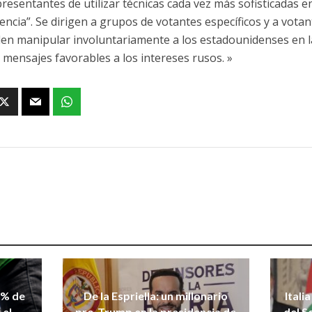
presentantes de utilizar técnicas cada vez más sofisticadas e
encia”. Se dirigen a grupos de votantes específicos y a votan
en manipular involuntariamente a los estadounidenses en la
r mensajes favorables a los intereses rusos. »
 % de
De la Espriella: un millonario
Itali
 el
pro-Trump en la presidencia de
del S