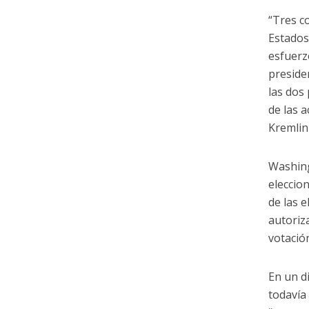
“Tres c
Estados
esfuerz
preside
las dos
de las 
Kremlin
Washing
eleccio
de las 
autoriz
votació
En un d
todavía