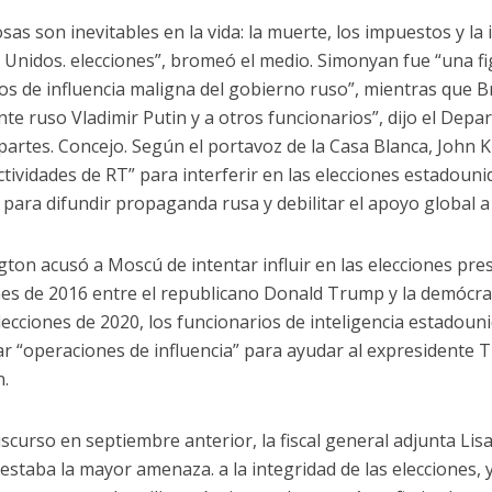
osas son inevitables en la vida: la muerte, los impuestos y la
 Unidos. elecciones”, bromeó el medio. Simonyan fue “una fi
os de influencia maligna del gobierno ruso”, mientras que B
nte ruso Vladimir Putin y a otros funcionarios”, dijo el De
 partes. Concejo. Según el portavoz de la Casa Blanca, John K
actividades de RT” para interferir en las elecciones estadouni
 para difundir propaganda rusa y debilitar el apoyo global a
ton acusó a Moscú de intentar influir en las elecciones pres
nes de 2016 entre el republicano Donald Trump y la demócrat
elecciones de 2020, los funcionarios de inteligencia estadou
ar “operaciones de influencia” para ayudar al expresidente 
n.
iscurso en septiembre anterior, la fiscal general adjunta Li
 estaba la mayor amenaza. a la integridad de las elecciones, 