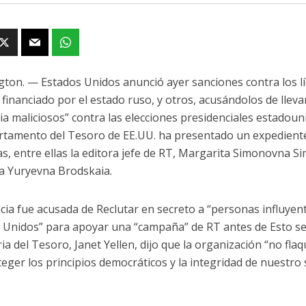
ton. — Estados Unidos anunció ayer sanciones contra los l
s financiado por el estado ruso, y otros, acusándolos de llev
cia maliciosos” contra las elecciones presidenciales estadou
rtamento del Tesoro de EE.UU. ha presentado un expediente
s, entre ellas la editora jefe de RT, Margarita Simonovna Si
ta Yuryevna Brodskaia.
cia fue acusada de Reclutar en secreto a “personas influye
 Unidos” para apoyar una “campaña” de RT antes de Esto se
ria del Tesoro, Janet Yellen, dijo que la organización “no f
teger los principios democráticos y la integridad de nuestro 