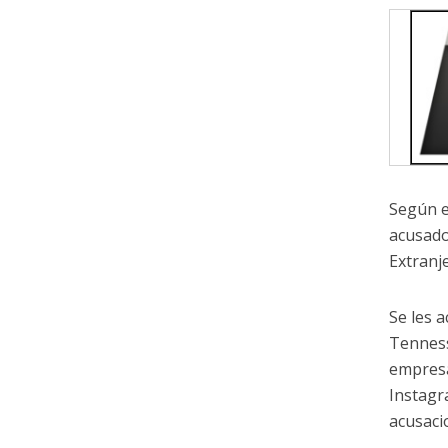
Según e
acusado
Extranj
Se les 
Tenness
empresa
Instagr
acusaci