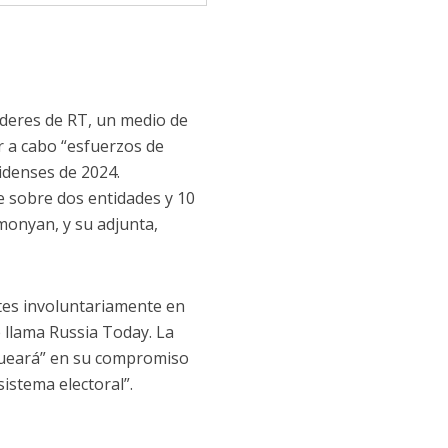
íderes de RT, un medio de
ar a cabo “esfuerzos de
nidenses de 2024.
 sobre dos entidades y 10
monyan, y su adjunta,
ntes involuntariamente en
 llama Russia Today. La
laqueará” en su compromiso
sistema electoral”.