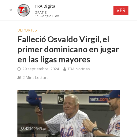
TRA Digital
✕
VER
GRATIS
En Google Play
DEPORTES
Falleció Osvaldo Virgil, el
primer dominicano en jugar
en las ligas mayores
29 septiembre, 2024
TRA Noticias
2 Mins Lectura
8342309649.png