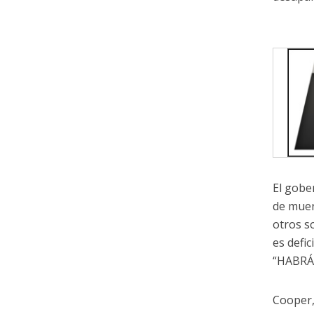
El gobe
de muer
otros s
es defi
“HABRÁ
Cooper,