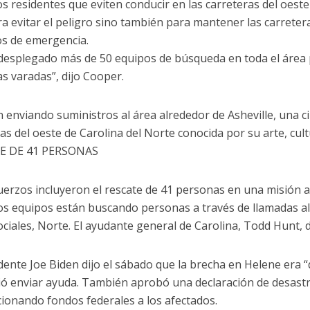
los residentes que eviten conducir en las carreteras del oest
ra evitar el peligro sino también para mantener las carreter
os de emergencia.
desplegado más de 50 equipos de búsqueda en toda el área 
s varadas”, dijo Cooper.
n enviando suministros al área alrededor de Asheville, una c
s del oeste de Carolina del Norte conocida por su arte, cultu
E DE 41 PERSONAS
uerzos incluyeron el rescate de 41 personas en una misión al
os equipos están buscando personas a través de llamadas al 
ociales, Norte. El ayudante general de Carolina, Todd Hunt, 
idente Joe Biden dijo el sábado que la brecha en Helene era
ó enviar ayuda. También aprobó una declaración de desastr
ionando fondos federales a los afectados.