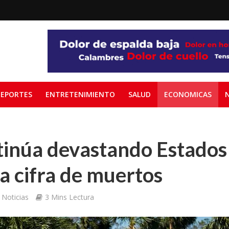
EPORTES
ENTRETENIMIENTO
SALUD
ECONOMICAS
tinúa devastando Estados
a cifra de muertos
Noticias
3 Mins Lectura