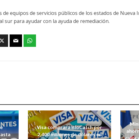
 de equipos de servicios públicos de los estados de Nueva 
 al sur para ayudar con la ayuda de remediación.
Mini
de
Visa comprará BioCatch por
ahorr
hasta
2,400 millones de dólares en
calor 