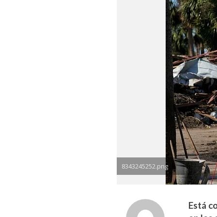
8343245252.png
Está c