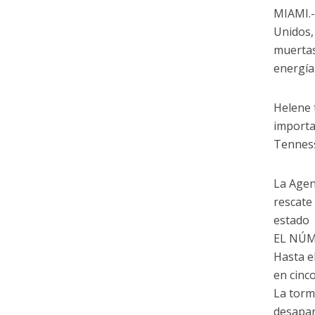
MIAMI.-
Unidos,
muertas
energía
Helene 
importa
Tenness
La Agen
rescate
estado
EL NÚM
Hasta e
en cinc
La torm
desapar