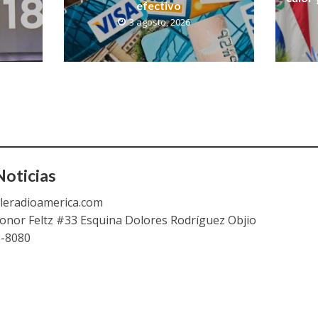
efectivo
3 agosto, 2026
oticias
leradioamerica.com
eonor Feltz #33 Esquina Dolores Rodríguez Objio
9-8080