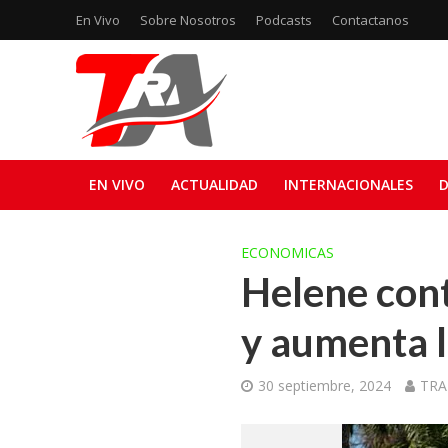
En Vivo
Sobre Nosotros
Podcasts
Contactanos
EN VIVO
ACTUALIDAD
INTERNACIONALES
D
ECONOMICAS
Helene con
y aumenta l
30 septiembre, 2024
TRA 