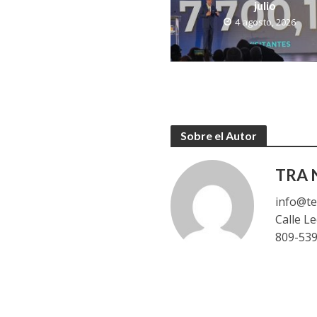
julio
4 agosto, 2026
Sobre el Autor
TRA N
info@te
Calle L
809-53