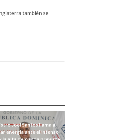
Inglaterra también se
stro Joel Santos llama a
ar energía ante el intenso
y la alta demanda prevista