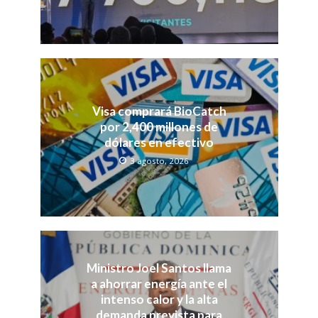
Visa comprará BioCatch
por 2,400 millones de
dólares en efectivo
3 agosto, 2026
Ministro Joel Santos llama
a ahorrar energía ante el
intenso calor y la alta
demanda prevista para