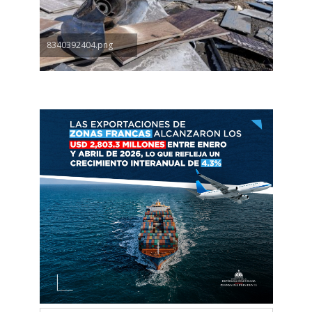
8340392404.png