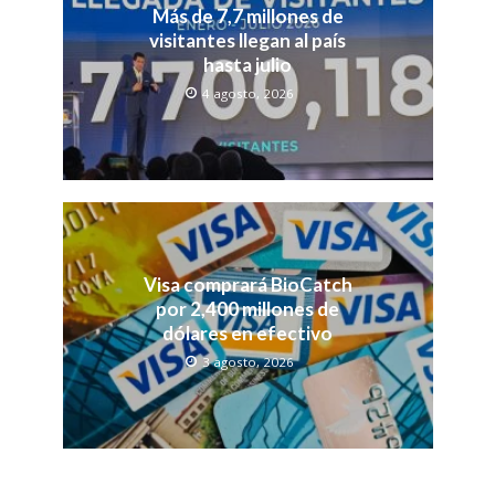
Más de 7,7 millones de
visitantes llegan al país
hasta julio
4 agosto, 2026
Visa comprará BioCatch
por 2,400 millones de
dólares en efectivo
3 agosto, 2026