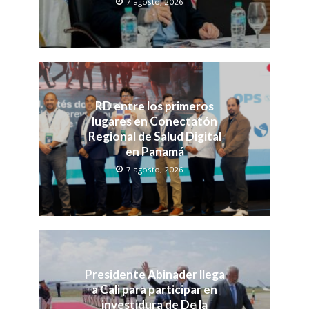
7 agosto, 2026
RD entre los primeros
lugares en Conectatón
Regional de Salud Digital
en Panamá
7 agosto, 2026
Presidente Abinader llega
a Cali para participar en
investidura de De la