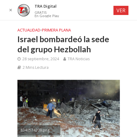
TRA Digital
✕
VER
GRATIS
En Google Play
ACTUALIDAD
•
PRIMERA PLANA
Israel bombardeó la sede
del grupo Hezbollah
28 septiembre, 2024
TRA Noticias
2 Mins Lectura
8340574209.png