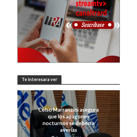
Te interesara ver
Celso Marranzini asegura
que los apagones
nocturnos se deben a
averías