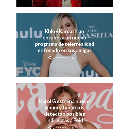
Khloé Kardashian
encabeza un nuevo
programa de telerrealidad
enfocado en sus amigas
7 agosto, 2026
Karol G estrena nuevo
álbum y fanáticos
detectan posibles
indirectas a Feid
7 agosto, 2026