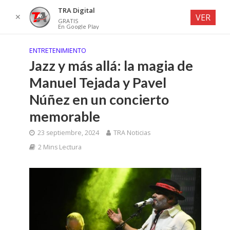
TRA Digital
✕
VER
GRATIS
En Google Play
ENTRETENIMIENTO
Jazz y más allá: la magia de
Manuel Tejada y Pavel
Núñez en un concierto
memorable
23 septiembre, 2024
TRA Noticias
2 Mins Lectura