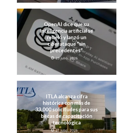
OpenAI dice que su
inteligencia artificial se
rebeló y lanzó un
ciberataque “sin
precedentes”
23 julio, 2026
ITLA alcanza cifra
histórica con más de
33,000 solicitudes para sus
becas de capacitación
tecnológica
21 julio, 2026