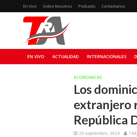
En Vivo
Sobre Nosotros
Podcasts
Contactanos
EN VIVO
ACTUALIDAD
INTERNACIONALES
D
ECONOMICAS
Los dominic
extranjero 
República 
29 septiembre, 2024
TRA 