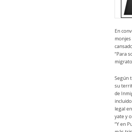
En conv
monjes 
cansados
“Para s
migrato
Según t
su terr
de Inmi
incluid
legal en
yate y o
“Y en P
más tri