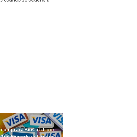
a comprará BioCatch por
0 millones de dólares en