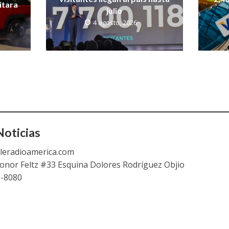
itara
julio
4 agosto, 2026
oticias
leradioamerica.com
eonor Feltz #33 Esquina Dolores Rodríguez Objio
9-8080