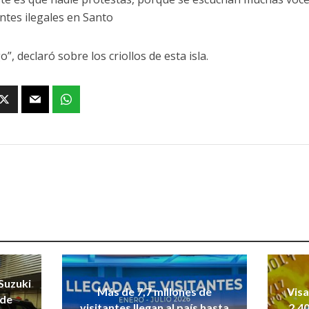
ntes ilegales en Santo
, declaró sobre los criollos de esta isla.
Suzuki
Más de 7,7 millones de
Vis
 de
visitantes llegan al país hasta
2,40