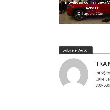
movilidad con la nueva V
Across
7 agosto, 2026
Sobre el Autor
TRA N
info@te
Calle L
809-53