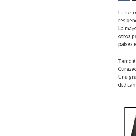
Datos o
residen
La mayo
otros pa
países 
También
Curazao
Una gra
dedican