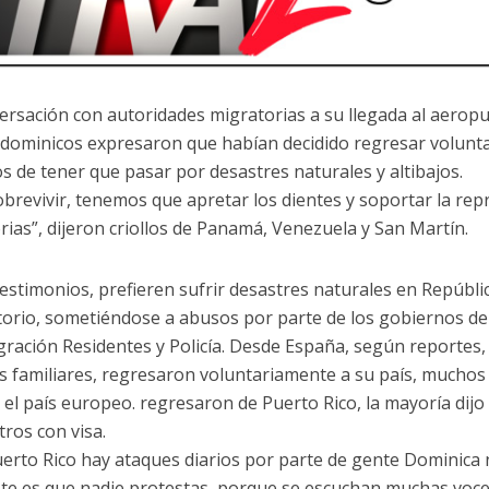
ersación con autoridades migratorias a su llegada al aeropu
dominicos expresaron que habían decidido regresar volunta
 ​​de tener que pasar por desastres naturales y altibajos.
obrevivir, tenemos que apretar los dientes y soportar la rep
rias”, dijeron criollos de Panamá, Venezuela y San Martín.
estimonios, prefieren sufrir desastres naturales en Repúbl
itorio, sometiéndose a abusos por parte de los gobiernos de 
gración Residentes y Policía. Desde España, según reportes
os familiares, regresaron voluntariamente a su país, muchos 
 el país europeo. regresaron de Puerto Rico, la mayoría dijo 
tros con visa.
uerto Rico hay ataques diarios por parte de gente Dominica
ste es que nadie protestas, porque se escuchan muchas voce